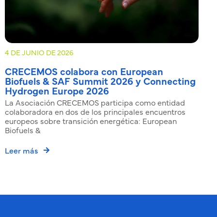
4 DE JUNIO DE 2026
2
CRECEMOS colabora con European
Biofuels & SAF Summit 2026 y Connecting
c
Hydrogen Europe 2026
d
La Asociación CRECEMOS participa como entidad
S
colaboradora en dos de los principales encuentros
d
europeos sobre transición energética: European
c
Biofuels &
L
Leer más